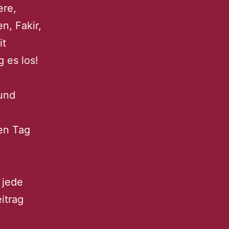
ere,
n, Fakir,
it
 es los!
 und
en Tag
 jede
itrag