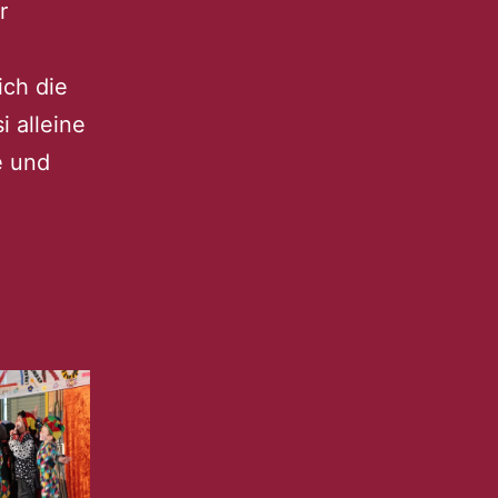
r
ch die
i alleine
e und