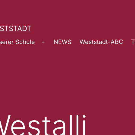
STSTADT
serer Schule
NEWS
Weststadt-ABC
T
Menü
öffnen
estalli