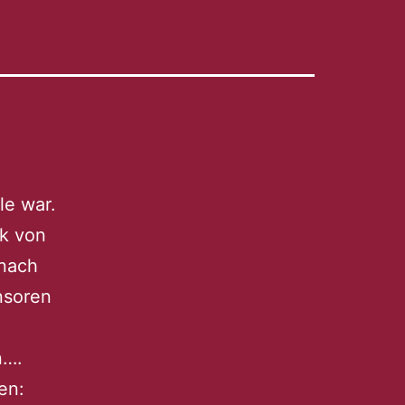
le war.
rk von
anach
onsoren
n….
en: