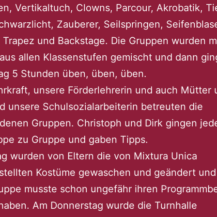
en, Vertikaltuch, Clowns, Parcour, Akrobatik, Ti
Schwarzlicht, Zauberer, Seilspringen, Seifenblase
, Trapez und Backstage. Die Gruppen wurden m
aus allen Klassenstufen gemischt und dann ging
ag 5 Stunden üben, üben, üben.
rkraft, unsere Förderlehrerin und auch Mütter
d unsere Schulsozialarbeiterin betreuten die
edenen Gruppen. Christoph und Dirk gingen jed
ppe zu Gruppe und gaben Tipps.
g wurden von Eltern die von Mixtura Unica
estellten Kostüme gewaschen und geändert und
ruppe musste schon ungefähr ihren Programmbe
 haben. Am Donnerstag wurde die Turnhalle