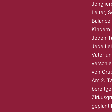
Jonglier
Leiter, 
Balance
Kindern 
Jeden T
Jede Leh
Väter un
verschi
von Gru
Am 2. Ta
bereitg
Zirkusg
geplant