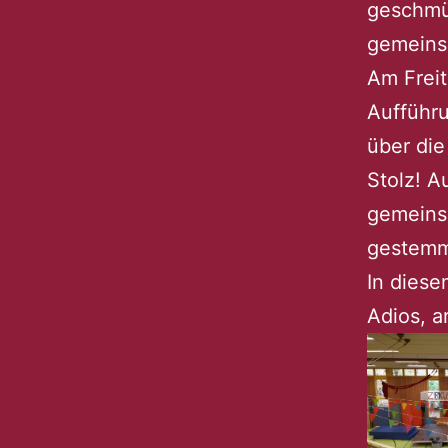
geschmüc
gemeinsa
Am Frei
Aufführu
über die
Stolz! A
gemeins
gestemm
In diese
Adios, ar